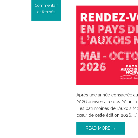
Commentair
es fermés
sur
Rendez-
vous
2026
en
Pays
Auxois
Morvan
Après une année consacrée au 
2026 anniversaire des 20 ans du
: les patrimoines de l’Auxois Mo
cœur de cette édition 2026. […]
READ MORE →