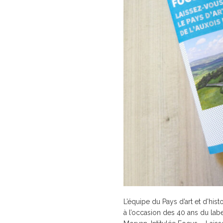
du
Pays
d’art
et
d’histoire
de
l’Auxois
Morvan
L’équipe du Pays d’art et d’hi
à l’occasion des 40 ans du label