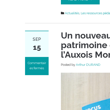
Actualités
,
Les ressources péd
Un nouveau 
SEP
patrimoine 
15
l’Auxois Mo
Commentair
Posted by
Arthur DURAND
es fermés
sur
Un
nouveau
livret
Focus
sur
le
patrimoine