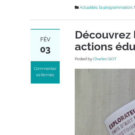
Actualités
,
la programmation
,
Découvrez l
FÉV
actions éd
03
Posted by
Charles GIOT
Commentair
es fermés
sur
Découvrez
le
livret
Explorateurs
des
actions
éducatives
2025-