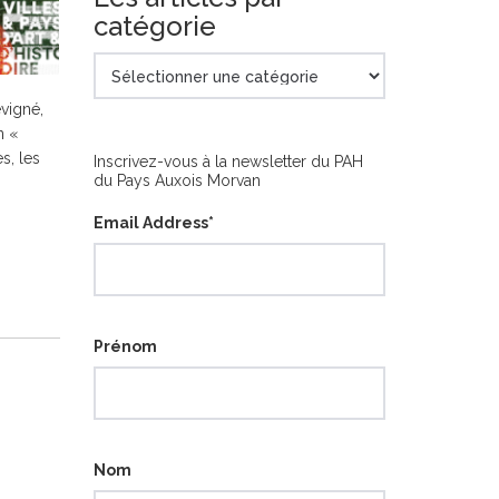
catégorie
Les
articles
évigné,
par
n «
catégorie
s, les
Inscrivez-vous à la newsletter du PAH
du Pays Auxois Morvan
Email Address
*
Prénom
Nom