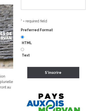
* = required field
Preferred Format
HTML
Text
tion
plurielle
eront au