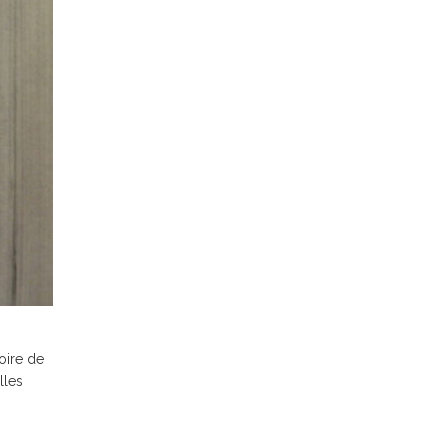
oire de
lles