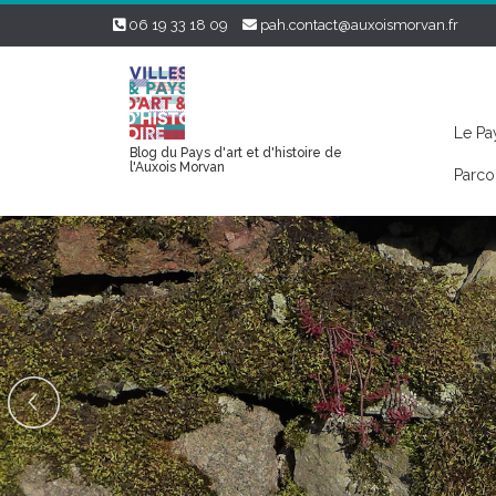
06 19 33 18 09
pah.contact@auxoismorvan.fr
Le Pay
Blog du Pays d'art et d'histoire de
l'Auxois Morvan
Parco