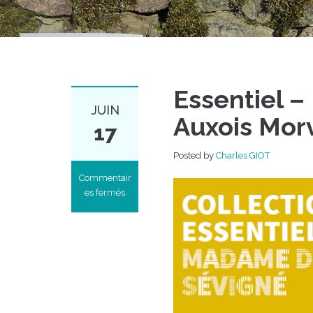
Essentiel 
JUIN
Auxois Mor
17
Posted by
Charles GIOT
Commentair
es fermés
sur
Essentiel
–
Madame
de
Sévigné
en
Auxois