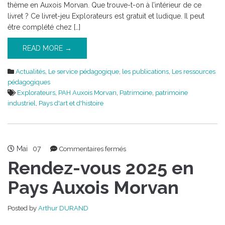
thème en Auxois Morvan. Que trouve-t-on à l’intérieur de ce
livret ? Ce livret-jeu Explorateurs est gratuit et ludique. Il peut
être complété chez […]
READ MORE →
Actualités
,
Le service pédagogique
,
les publications
,
Les ressources
pédagogiques
Explorateurs
,
PAH Auxois Morvan
,
Patrimoine
,
patrimoine
industriel
,
Pays d'art et d'histoire
Mai
07
sur
Commentaires fermés
Rendez-
Rendez-vous 2025 en
vous
2025
Pays Auxois Morvan
en
Pays
Posted by
Arthur DURAND
Auxois
Morvan