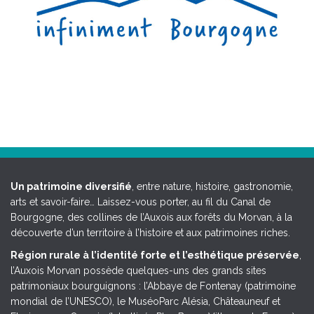
Un patrimoine diversifié
, entre nature, histoire, gastronomie,
arts et savoir-faire… Laissez-vous porter, au fil du Canal de
Bourgogne, des collines de l’Auxois aux forêts du Morvan, à la
découverte d’un territoire à l’histoire et aux patrimoines riches.
Région rurale à l’identité forte et l’esthétique préservée
,
l’Auxois Morvan possède quelques-uns des grands sites
patrimoniaux bourguignons : l’Abbaye de Fontenay (patrimoine
mondial de l’UNESCO), le MuséoParc Alésia, Châteauneuf et