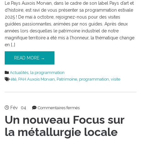
Le Pays Auxois Morvan, dans le cadre de son label Pays d’art et
d’histoire, est ravi de vous présenter sa programmation estivale
2025 ! De mai à octobre, rejoignez-nous pour des visites
guidées passionnantes, animées par nos guides. Après deux
années lors desquelles le patrimoine industriel de notre
magnifique territoire a été mis à l’honneur, la thématique change
en […]
READ MORE →
Actualités
,
la programmation
été
,
PAH Auxois Morvan
,
Patrimoine
,
programmation
,
visite
Fév
04
sur
Commentaires fermés
Un
Un nouveau Focus sur
nouveau
Focus
la métallurgie locale
sur
la