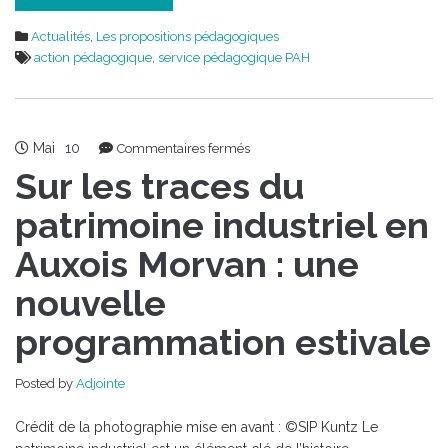
Actualités
,
Les propositions pédagogiques
action pédagogique
,
service pédagogique PAH
Mai
10
sur
Commentaires fermés
Sur
Sur les traces du
les
traces
patrimoine industriel en
du
Auxois Morvan : une
patrimoine
industriel
nouvelle
en
Auxois
programmation estivale
Morvan
:
une
Posted by
Adjointe
nouvelle
programmation
Crédit de la photographie mise en avant : ©SIP Kuntz Le
estivale