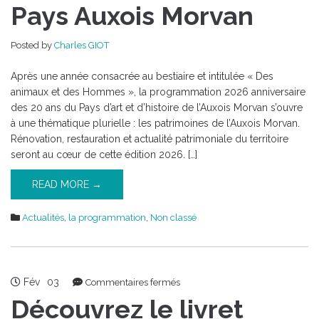
2026
Pays Auxois Morvan
en
Pays
Posted by
Charles GIOT
Auxois
Morvan
Après une année consacrée au bestiaire et intitulée « Des
animaux et des Hommes », la programmation 2026 anniversaire
des 20 ans du Pays d’art et d’histoire de l’Auxois Morvan s’ouvre
à une thématique plurielle : les patrimoines de l’Auxois Morvan.
Rénovation, restauration et actualité patrimoniale du territoire
seront au cœur de cette édition 2026. […]
READ MORE →
Actualités
,
la programmation
,
Non classé
Fév
03
sur
Commentaires fermés
Découvrez
Découvrez le livret
le