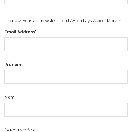
articles
par
catégorie
Inscrivez-vous à la newsletter du PAH du Pays Auxois Morvan
Email Address
*
Prénom
Nom
* = required field