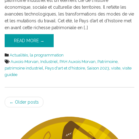
patrimoine industriel est un élément clé de l’histoire
économique, sociale et culturelle des territoires. Il reflète les
avancées technologiques, les transformations des modes de vie
et les mutations du travail. Cet été, le Pays d’art et d’histoire met
en avant cette richesse patrimoniale en […]
READ MORE →
Actualités
,
la programmation
Auxois-Morvan
,
Industriel
,
PAH Auxois Morvan
,
Patrimoine
,
patrimoine industriel
,
Pays d'art et d'histoire
,
Saison 2023
,
visite
,
visite
guidée
Post
←
Older posts
navigation