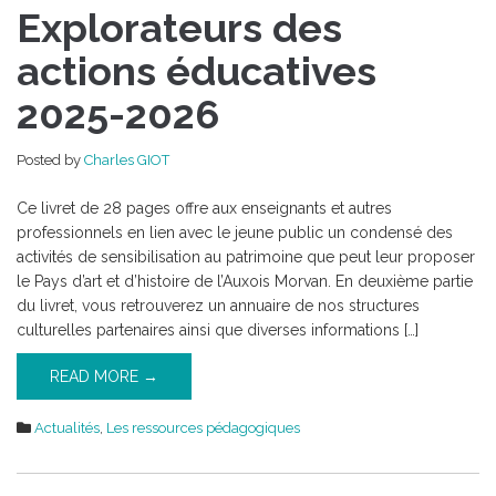
livret
Explorateurs des
Explorateurs
actions éducatives
des
actions
2025-2026
éducatives
2025-
2026
Posted by
Charles GIOT
Ce livret de 28 pages offre aux enseignants et autres
professionnels en lien avec le jeune public un condensé des
activités de sensibilisation au patrimoine que peut leur proposer
le Pays d’art et d’histoire de l’Auxois Morvan. En deuxième partie
du livret, vous retrouverez un annuaire de nos structures
culturelles partenaires ainsi que diverses informations […]
READ MORE →
Actualités
,
Les ressources pédagogiques