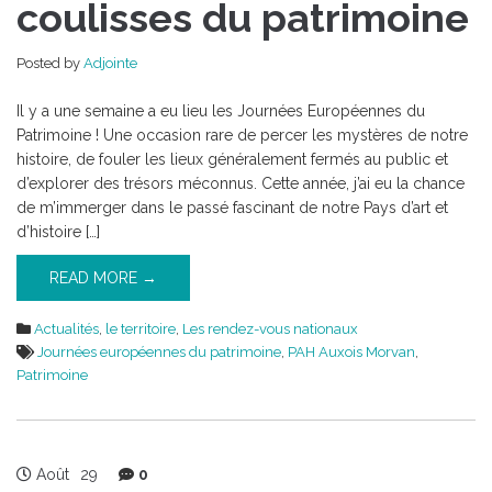
:
coulisses du patrimoine
les
coulisses
Posted by
Adjointe
du
patrimoine
Il y a une semaine a eu lieu les Journées Européennes du
Patrimoine ! Une occasion rare de percer les mystères de notre
histoire, de fouler les lieux généralement fermés au public et
d’explorer des trésors méconnus. Cette année, j’ai eu la chance
de m’immerger dans le passé fascinant de notre Pays d’art et
d’histoire […]
READ MORE →
Actualités
,
le territoire
,
Les rendez-vous nationaux
Journées européennes du patrimoine
,
PAH Auxois Morvan
,
Patrimoine
Août
29
0