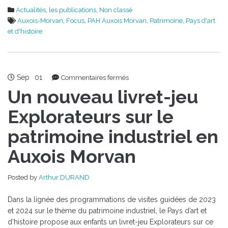
Actualités
,
les publications
,
Non classé
Auxois-Morvan
,
Focus
,
PAH Auxois Morvan
,
Patrimoine
,
Pays d'art
et d'histoire
Sep
01
sur
Commentaires fermés
Un
Un nouveau livret-jeu
nouveau
livret-
Explorateurs sur le
jeu
patrimoine industriel en
Explorateurs
sur
Auxois Morvan
le
patrimoine
industriel
Posted by
Arthur DURAND
en
Auxois
Dans la lignée des programmations de visites guidées de 2023
Morvan
et 2024 sur le thème du patrimoine industriel, le Pays d’art et
d’histoire propose aux enfants un livret-jeu Explorateurs sur ce