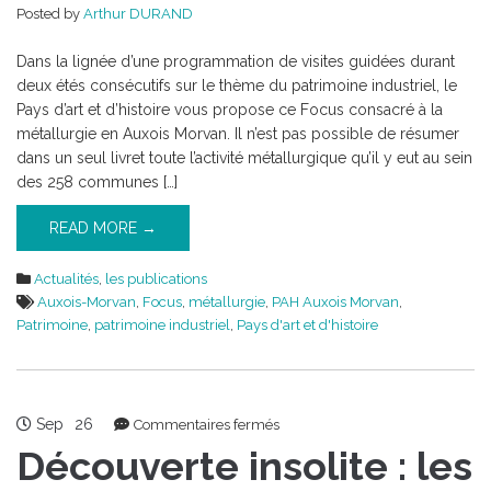
Posted by
Arthur DURAND
métallurgie
locale
Dans la lignée d’une programmation de visites guidées durant
deux étés consécutifs sur le thème du patrimoine industriel, le
Pays d’art et d’histoire vous propose ce Focus consacré à la
métallurgie en Auxois Morvan. Il n’est pas possible de résumer
dans un seul livret toute l’activité métallurgique qu’il y eut au sein
des 258 communes […]
READ MORE →
Actualités
,
les publications
Auxois-Morvan
,
Focus
,
métallurgie
,
PAH Auxois Morvan
,
Patrimoine
,
patrimoine industriel
,
Pays d'art et d'histoire
Sep
26
sur
Commentaires fermés
Découverte
Découverte insolite : les
insolite