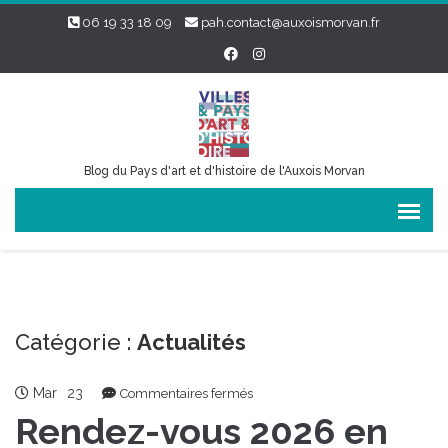
06 19 33 18 09
pah.contact@auxoismorvan.fr
Blog du Pays d'art et d'histoire de l'Auxois Morvan
Catégorie :
Actualités
Mar
23
sur
Commentaires fermés
Rendez-
Rendez-vous 2026 en
vous