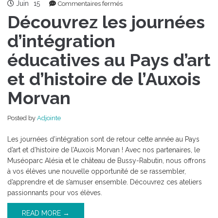
Juin
15
sur
Commentaires fermés
Découvrez
Découvrez les journées
les
journées
d’intégration
d’intégration
éducatives au Pays d’art
éducatives
au
et d’histoire de l’Auxois
Pays
d’art
Morvan
et
d’histoire
de
Posted by
Adjointe
l’Auxois
Morvan
Les journées d’intégration sont de retour cette année au Pays
d’art et d’histoire de l’Auxois Morvan ! Avec nos partenaires, le
Muséoparc Alésia et le château de Bussy-Rabutin, nous offrons
à vos élèves une nouvelle opportunité de se rassembler,
d’apprendre et de s’amuser ensemble. Découvrez ces ateliers
passionnants pour vos élèves.
READ MORE →