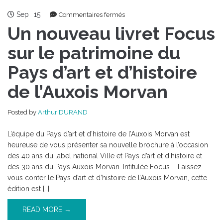
Sep
15
sur
Commentaires fermés
Un
Un nouveau livret Focus
nouveau
livret
sur le patrimoine du
Focus
Pays d’art et d’histoire
sur
le
de l’Auxois Morvan
patrimoine
du
Pays
Posted by
Arthur DURAND
d’art
et
L’équipe du Pays d’art et d’histoire de l’Auxois Morvan est
d’histoire
heureuse de vous présenter sa nouvelle brochure à l’occasion
de
des 40 ans du label national Ville et Pays d’art et d’histoire et
l’Auxois
des 30 ans du Pays Auxois Morvan. Intitulée Focus – Laissez-
Morvan
vous conter le Pays d’art et d’histoire de l’Auxois Morvan, cette
édition est […]
READ MORE →