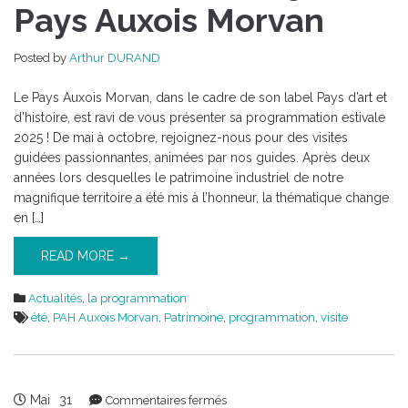
2025
Pays Auxois Morvan
en
Pays
Posted by
Arthur DURAND
Auxois
Morvan
Le Pays Auxois Morvan, dans le cadre de son label Pays d’art et
d’histoire, est ravi de vous présenter sa programmation estivale
2025 ! De mai à octobre, rejoignez-nous pour des visites
guidées passionnantes, animées par nos guides. Après deux
années lors desquelles le patrimoine industriel de notre
magnifique territoire a été mis à l’honneur, la thématique change
en […]
READ MORE →
Actualités
,
la programmation
été
,
PAH Auxois Morvan
,
Patrimoine
,
programmation
,
visite
Mai
31
sur
Commentaires fermés