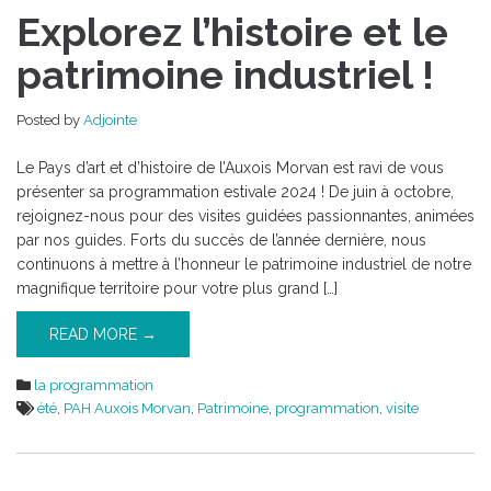
Explorez
Explorez l’histoire et le
l’histoire
et
patrimoine industriel !
le
patrimoine
Posted by
Adjointe
industriel
!
Le Pays d’art et d’histoire de l’Auxois Morvan est ravi de vous
présenter sa programmation estivale 2024 ! De juin à octobre,
rejoignez-nous pour des visites guidées passionnantes, animées
par nos guides. Forts du succès de l’année dernière, nous
continuons à mettre à l’honneur le patrimoine industriel de notre
magnifique territoire pour votre plus grand […]
READ MORE →
la programmation
été
,
PAH Auxois Morvan
,
Patrimoine
,
programmation
,
visite