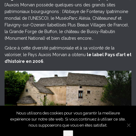
l’Auxois Morvan possède quelques-uns des grands sites
patrimoniaux bourguignons : l’Abbaye de Fontenay (patrimoine
mondial de l’UNESCO), le MuséoParc Alésia, Châteauneuf et
Flavigny-sur-Ozerain (labellisés Plus Beaux Villages de France),
la Grande Forge de Buffon, le château de Bussy-Rabutin
(Monument National) et bien d’autres encore…
Grâce à cette diversité patrimoniale et à sa volonté de la
valoriser, le Pays Auxois Morvan a obtenu
le label Pays d’art et
d’histoire en 2006
.
Nous utilisons des cookies pour vous garantir la meilleure
expérience sur notre site web. Si vous continuez à utiliser ce site,
Grange de l'Auxois Morvan, © Céline Mathé, Pays Auxois Morvan
nous supposerons que vous en êtes satisfait.
Ok