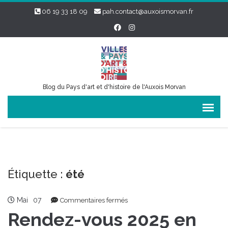
06 19 33 18 09
pah.contact@auxoismorvan.fr
Blog du Pays d'art et d'histoire de l'Auxois Morvan
Étiquette :
été
Mai
07
sur
Commentaires fermés
Rendez-
Rendez-vous 2025 en
vous