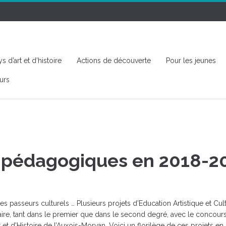
s d’art et d’histoire
Actions de découverte
Pour les jeunes
urs
s pédagogiques en 2018-2
 passeurs culturels … Plusieurs projets d’Education Artistique et Cult
laire, tant dans le premier que dans le second degré, avec le concour
 et d’Histoire de l’Auxois-Morvan. Voici un florilège de ces projets en