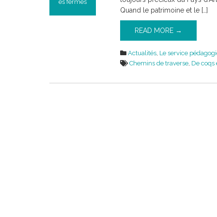
es fermés
Quand le patrimoine et le […]
sur
Les
READ MORE →
projets
pédagogiques
en
Actualités
,
Le service pédagog
2018-
Chemins de traverse
,
De coqs 
2019