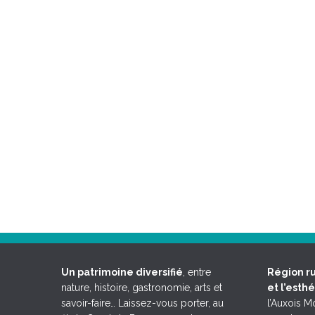
Un patrimoine diversifié
, entre
Région ru
nature, histoire, gastronomie, arts et
et l’esth
savoir-faire… Laissez-vous porter, au
l’Auxois 