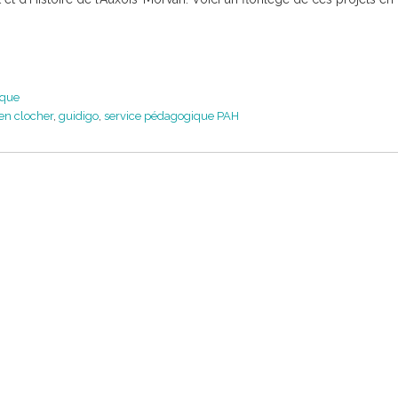
ique
en clocher
,
guidigo
,
service pédagogique PAH