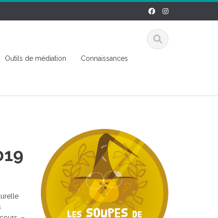
Outils de médiation
Connaissances
019
urelle
s
 cours. –