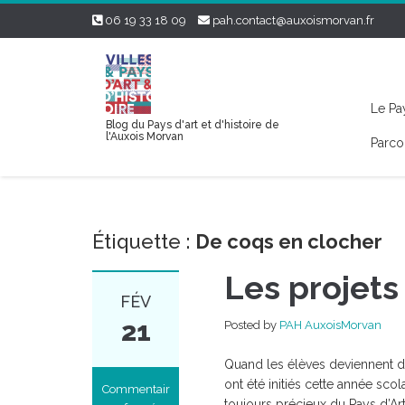
06 19 33 18 09
pah.contact@auxoismorvan.fr
Le Pay
Blog du Pays d'art et d'histoire de
l'Auxois Morvan
Parco
Étiquette :
De coqs en clocher
Les projet
FÉV
21
Posted by
PAH AuxoisMorvan
Quand les élèves deviennent des
ont été initiés cette année sco
Commentair
toujours précieux du Pays d’Art