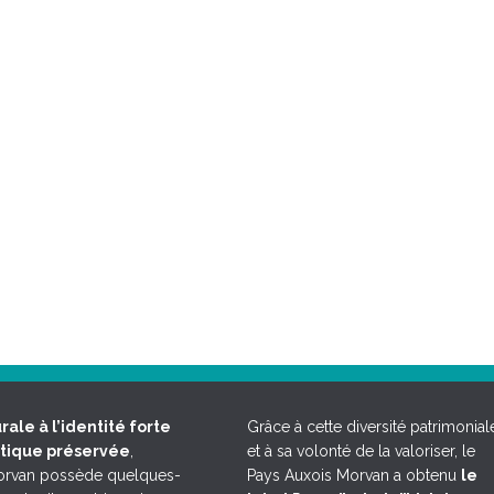
rale à l’identité forte
Grâce à cette diversité patrimonial
étique préservée
,
et à sa volonté de la valoriser, le
Morvan possède quelques-
Pays Auxois Morvan a obtenu
le