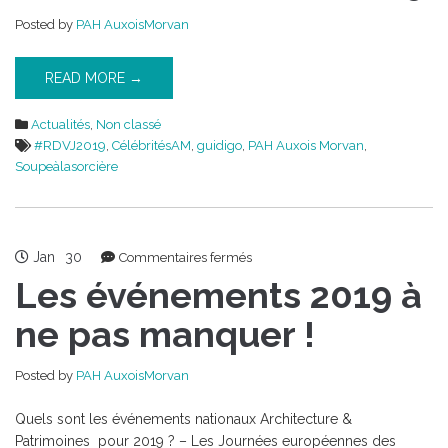
mai
Posted by
PAH AuxoisMorvan
2019
READ MORE →
Actualités
,
Non classé
#RDVJ2019
,
CélébritésAM
,
guidigo
,
PAH Auxois Morvan
,
Soupeàlasorcière
Jan
30
sur
Commentaires fermés
Les
Les événements 2019 à
événements
2019
ne pas manquer !
à
ne
Posted by
PAH AuxoisMorvan
pas
manquer
Quels sont les événements nationaux Architecture &
!
Patrimoines pour 2019 ? – Les Journées européennes des