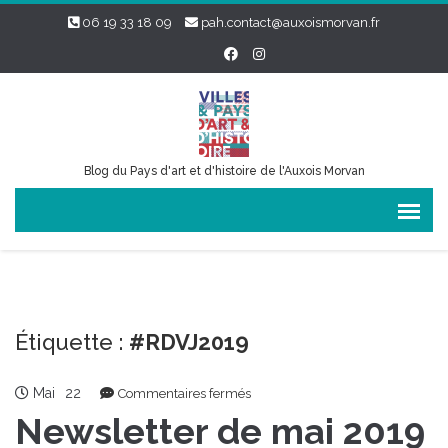
06 19 33 18 09
pah.contact@auxoismorvan.fr
Blog du Pays d'art et d'histoire de l'Auxois Morvan
Étiquette :
#RDVJ2019
Mai
22
sur
Commentaires fermés
Newsletter
Newsletter de mai 2019
de