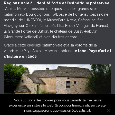
Région rurale à l’identité forte et l’esthétique préservée
,
l’Auxois Morvan possède quelques-uns des grands sites
patrimoniaux bourguignons : l’Abbaye de Fontenay (patrimoine
mondial de l’UNESCO), le MuséoParc Alésia, Châteauneuf et
Flavigny-sur-Ozerain (labellisés Plus Beaux Villages de France),
la Grande Forge de Buffon, le château de Bussy-Rabutin
(Monument National) et bien d’autres encore…
Grâce à cette diversité patrimoniale et à sa volonté de la
valoriser, le Pays Auxois Morvan a obtenu
le label Pays d’art et
d’histoire en 2006
.
Nous utilisons des cookies pour vous garantir la meilleure
expérience sur notre site web. Si vous continuez à utiliser ce site,
Grange de l'Auxois Morvan, © Céline Mathé, Pays Auxois Morvan
nous supposerons que vous en êtes satisfait.