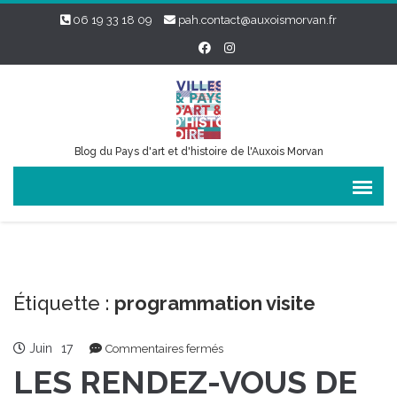
06 19 33 18 09
pah.contact@auxoismorvan.fr
Blog du Pays d'art et d'histoire de l'Auxois Morvan
Étiquette :
programmation visite
Juin
17
sur
Commentaires fermés
LES
LES RENDEZ-VOUS DE
RENDEZ-