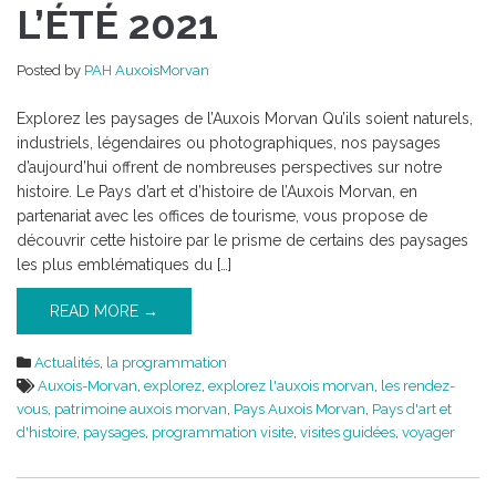
VOUS
L’ÉTÉ 2021
DE
L’ÉTÉ
Posted by
PAH AuxoisMorvan
2021
Explorez les paysages de l’Auxois Morvan Qu’ils soient naturels,
industriels, légendaires ou photographiques, nos paysages
d’aujourd’hui offrent de nombreuses perspectives sur notre
histoire. Le Pays d’art et d’histoire de l’Auxois Morvan, en
partenariat avec les offices de tourisme, vous propose de
découvrir cette histoire par le prisme de certains des paysages
les plus emblématiques du […]
READ MORE →
Actualités
,
la programmation
Auxois-Morvan
,
explorez
,
explorez l'auxois morvan
,
les rendez-
vous
,
patrimoine auxois morvan
,
Pays Auxois Morvan
,
Pays d'art et
d'histoire
,
paysages
,
programmation visite
,
visites guidées
,
voyager