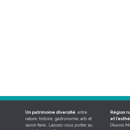
Un patrimoine diversifié
, entre
Région ru
nature, histoire, gastronomie, arts et
et l’esth
savoir-faire… Laissez-vous porter, au
l’Auxois 