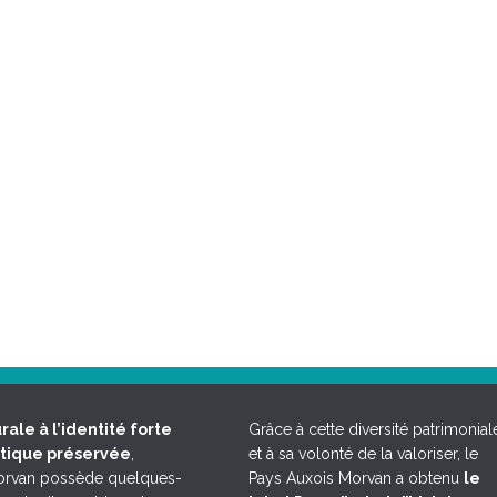
rale à l’identité forte
Grâce à cette diversité patrimonial
étique préservée
,
et à sa volonté de la valoriser, le
Morvan possède quelques-
Pays Auxois Morvan a obtenu
le