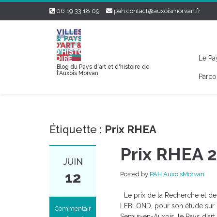
06 19 33 18 09
pah.contact@auxoismorvan.fr
Le Pay
Blog du Pays d'art et d'histoire de
l'Auxois Morvan
Parco
Étiquette :
Prix RHEA
Prix RHEA 
JUIN
12
Posted by
PAH AuxoisMorvan
Le prix de la Recherche et des
LEBLOND, pour son étude sur le
Commentair
Semur-en-Auxois, le Pays d’art