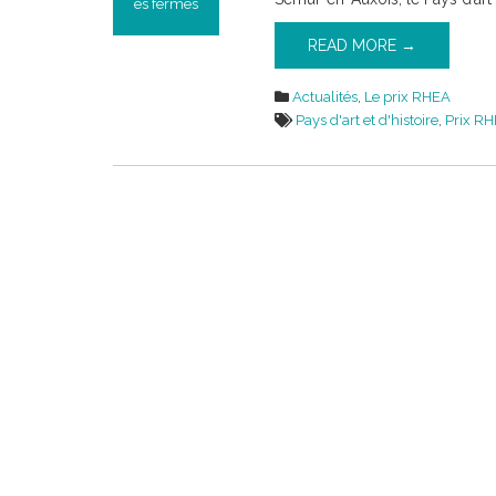
es fermés
sur
READ MORE →
Prix
RHEA
2017
Actualités
,
Le prix RHEA
Pays d'art et d'histoire
,
Prix R