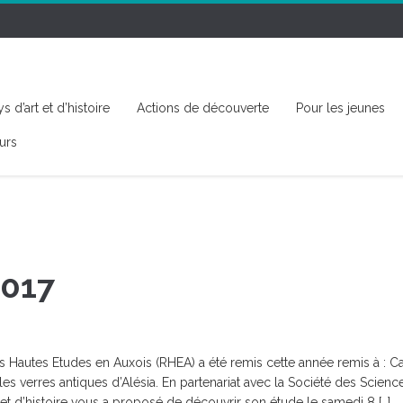
s d’art et d’histoire
Actions de découverte
Pour les jeunes
urs
2017
 Hautes Etudes en Auxois (RHEA) a été remis cette année remis à : Ca
s verres antiques d’Alésia. En partenariat avec la Société des Scienc
 et d’histoire vous a proposé de découvrir son étude le samedi 8 […]