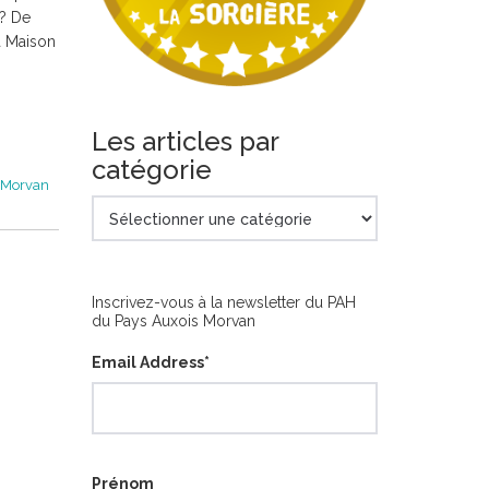
 ? De
a Maison
Les articles par
catégorie
sMorvan
Les
articles
par
catégorie
Inscrivez-vous à la newsletter du PAH
du Pays Auxois Morvan
Email Address
*
Prénom