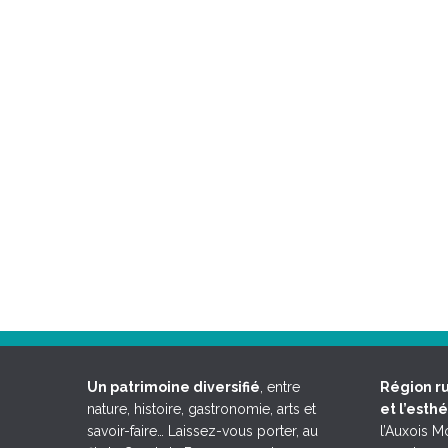
Un patrimoine diversifié
, entre
Région ru
nature, histoire, gastronomie, arts et
et l’esth
savoir-faire… Laissez-vous porter, au
l’Auxois 