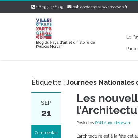
06 19 33 18 09
pah.contact@auxoismorvan.fr
Le Pay
Blog du Pays d'art et d'histoire de
l'Auxois Morvan
Parco
Étiquette :
Journées Nationales d
Les nouvell
SEP
l’Architectu
21
Posted by
PAH AuxoisMorvan
Commentair
L’architecture est à la fête c