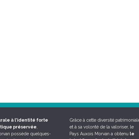
rale à l’identité forte
Grâce à cette diversité patrimonial
étique préservée
,
et à sa volonté de la valoriser, le
Morvan possède quelques-
Pays Auxois Morvan a obtenu
le