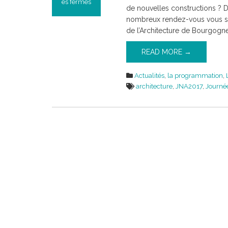
es fermés
de nouvelles constructions ? D
sur
nombreux rendez-vous vous so
Les
de l’Architecture de Bourgogn
nouvelles
Journées
READ MORE →
nationales
de
Actualités
,
la programmation
,
l’Architecture
architecture
,
JNA2017
,
Journée
!