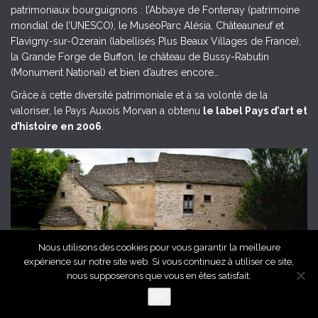
patrimoniaux bourguignons : l’Abbaye de Fontenay (patrimoine
mondial de l’UNESCO), le MuséoParc Alésia, Châteauneuf et
Flavigny-sur-Ozerain (labellisés Plus Beaux Villages de France),
la Grande Forge de Buffon, le château de Bussy-Rabutin
(Monument National) et bien d’autres encore…
Grâce à cette diversité patrimoniale et à sa volonté de la
valoriser, le Pays Auxois Morvan a obtenu
le label Pays d’art et
d’histoire en 2006
.
Nous utilisons des cookies pour vous garantir la meilleure
expérience sur notre site web. Si vous continuez à utiliser ce site,
Grange de l'Auxois Morvan, © Céline Mathé, Pays Auxois Morvan
nous supposerons que vous en êtes satisfait.
Ok
© 2026 Ascent. All rights reserved
|
Ascent by
HyScaler