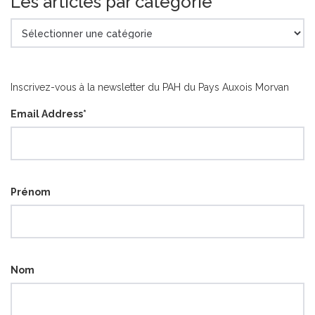
Les articles par catégorie
Les
articles
par
catégorie
Inscrivez-vous à la newsletter du PAH du Pays Auxois Morvan
Email Address
*
Prénom
Nom