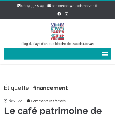
06 19 33 18 09
pah.contact@auxoismorvan.fr
Blog du Pays d'art et d'histoire de l'Auxois Morvan
Étiquette :
financement
Nov
22
sur
Commentaires fermés
Le
Le café patrimoine de
café