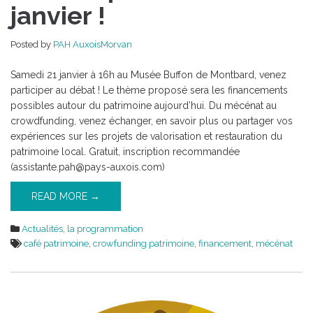
patrimoine
janvier !
de
janvier
Posted by
PAH AuxoisMorvan
!
Samedi 21 janvier à 16h au Musée Buffon de Montbard, venez
participer au débat ! Le thème proposé sera les financements
possibles autour du patrimoine aujourd’hui. Du mécénat au
crowdfunding, venez échanger, en savoir plus ou partager vos
expériences sur les projets de valorisation et restauration du
patrimoine local. Gratuit, inscription recommandée
(assistante.pah@pays-auxois.com)
READ MORE →
Actualités
,
la programmation
café patrimoine
,
crowfunding patrimoine
,
financement
,
mécénat