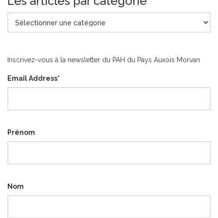
Les articles par catégorie
Les
articles
par
catégorie
Inscrivez-vous à la newsletter du PAH du Pays Auxois Morvan
Email Address
*
Prénom
Nom