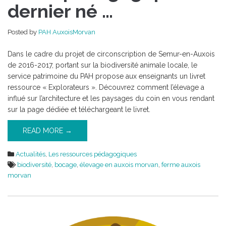
:
dernier né …
le
dernier
Posted by
PAH AuxoisMorvan
né
…
Dans le cadre du projet de circonscription de Semur-en-Auxois
de 2016-2017, portant sur la biodiversité animale locale, le
service patrimoine du PAH propose aux enseignants un livret
ressource « Explorateurs ». Découvrez comment l’élevage a
influé sur l’architecture et les paysages du coin en vous rendant
sur la page dédiée et téléchargeant le livret.
READ MORE →
Actualités
,
Les ressources pédagogiques
biodiversité
,
bocage
,
élevage en auxois morvan
,
ferme auxois
morvan