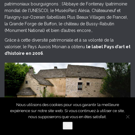
patrimoniaux bourguignons : l’Abbaye de Fontenay (patrimoine
mondial de l’UNESCO), le MuséoParc Alésia, Châteauneuf et
Flavigny-sur-Ozerain (labellisés Plus Beaux Villages de France),
la Grande Forge de Buffon, le château de Bussy-Rabutin
(Monument National) et bien d’autres encore…
Grâce à cette diversité patrimoniale et à sa volonté de la
valoriser, le Pays Auxois Morvan a obtenu
le label Pays d’art et
d’histoire en 2006
.
Nous utilisons des cookies pour vous garantir la meilleure
expérience sur notre site web. Si vous continuez à utiliser ce site,
Grange de l'Auxois Morvan, © Céline Mathé, Pays Auxois Morvan
nous supposerons que vous en êtes satisfait.
Ok
© 2026 Ascent. All rights reserved
|
Ascent by
HyScaler