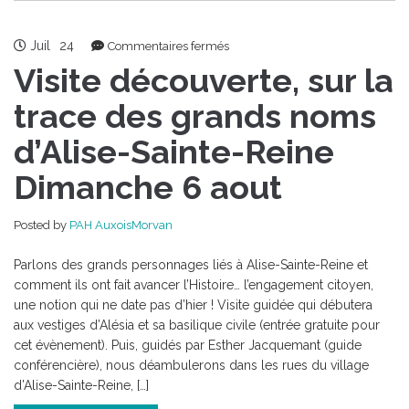
Juil
24
sur
Commentaires fermés
Visite
Visite découverte, sur la
découverte,
sur
trace des grands noms
la
d’Alise-Sainte-Reine
trace
des
Dimanche 6 aout
grands
noms
d’Alise-
Posted by
PAH AuxoisMorvan
Sainte-
Reine
Parlons des grands personnages liés à Alise-Sainte-Reine et
Dimanche
comment ils ont fait avancer l’Histoire… l’engagement citoyen,
6
une notion qui ne date pas d’hier ! Visite guidée qui débutera
aout
aux vestiges d’Alésia et sa basilique civile (entrée gratuite pour
cet évènement). Puis, guidés par Esther Jacquemant (guide
conférencière), nous déambulerons dans les rues du village
d’Alise-Sainte-Reine, […]