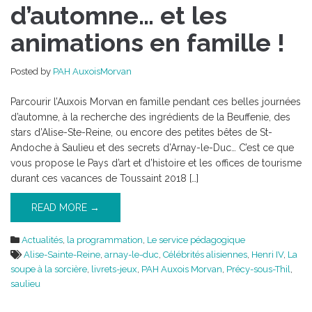
d’automne…
d’automne… et les
et
animations en famille !
les
animations
en
Posted by
PAH AuxoisMorvan
famille
!
Parcourir l’Auxois Morvan en famille pendant ces belles journées
d’automne, à la recherche des ingrédients de la Beuffenie, des
stars d’Alise-Ste-Reine, ou encore des petites bêtes de St-
Andoche à Saulieu et des secrets d’Arnay-le-Duc… C’est ce que
vous propose le Pays d’art et d’histoire et les offices de tourisme
durant ces vacances de Toussaint 2018 […]
READ MORE →
Actualités
,
la programmation
,
Le service pédagogique
Alise-Sainte-Reine
,
arnay-le-duc
,
Célébrités alisiennes
,
Henri IV
,
La
soupe à la sorcière
,
livrets-jeux
,
PAH Auxois Morvan
,
Précy-sous-Thil
,
saulieu