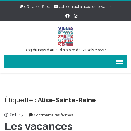
06 19 33 18 09
pah.contact@auxoismorvan.fr
Blog du Pays d'art et d'histoire de l'Auxois Morvan
Étiquette :
Alise-Sainte-Reine
Oct
17
sur
Commentaires fermés
Les
Les vacances
vacances