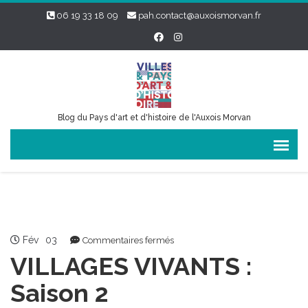
06 19 33 18 09
pah.contact@auxoismorvan.fr
Blog du Pays d'art et d'histoire de l'Auxois Morvan
Fév
03
sur
Commentaires fermés
VILLAGES
VILLAGES VIVANTS :
VIVANTS
:
Saison 2
Saison