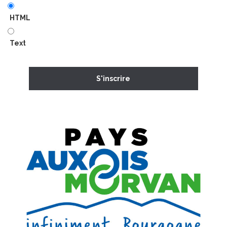
HTML
Text