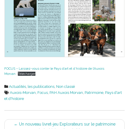
FOCUS – Laissez-vous conter le Pays d’art et d’histoire de l’Auxois
Morvan
Télécharger
Actualités
,
les publications
,
Non classé
Auxois-Morvan
,
Focus
,
PAH Auxois Morvan
,
Patrimoine
,
Pays d'art
et d'histoire
Post
←
Un nouveau livret-jeu Explorateurs sur le patrimoine