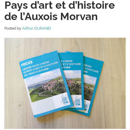
Pays d’art et d’histoire
sur
le
de l’Auxois Morvan
patrimoine
du
Pays
Posted by
Arthur DURAND
d’art
et
d’histoire
de
l’Auxois
Morvan