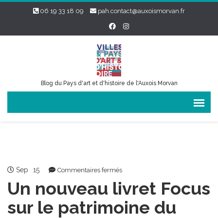
06 19 33 18 09
pah.contact@auxoismorvan.fr
Blog du Pays d'art et d'histoire de l'Auxois Morvan
Sep
15
sur
Commentaires fermés
Un
Un nouveau livret Focus
nouveau
livret
sur le patrimoine du
Focus