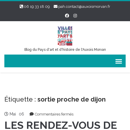
06 19 33 18 09
pah.contact@auxoismorvan.fr
Blog du Pays d'art et d'histoire de l'Auxois Morvan
Étiquette :
sortie proche de dijon
Mai
06
sur
Commentaires fermés
LES
LES RENDEZ-VOUS DE
RENDEZ-