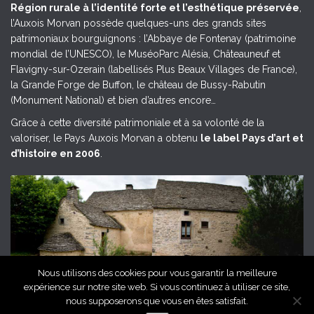
Région rurale à l’identité forte et l’esthétique préservée
,
l’Auxois Morvan possède quelques-uns des grands sites
patrimoniaux bourguignons : l’Abbaye de Fontenay (patrimoine
mondial de l’UNESCO), le MuséoParc Alésia, Châteauneuf et
Flavigny-sur-Ozerain (labellisés Plus Beaux Villages de France),
la Grande Forge de Buffon, le château de Bussy-Rabutin
(Monument National) et bien d’autres encore…
Grâce à cette diversité patrimoniale et à sa volonté de la
valoriser, le Pays Auxois Morvan a obtenu
le label Pays d’art et
d’histoire en 2006
.
Nous utilisons des cookies pour vous garantir la meilleure
expérience sur notre site web. Si vous continuez à utiliser ce site,
Grange de l'Auxois Morvan, © Céline Mathé, Pays Auxois Morvan
nous supposerons que vous en êtes satisfait.