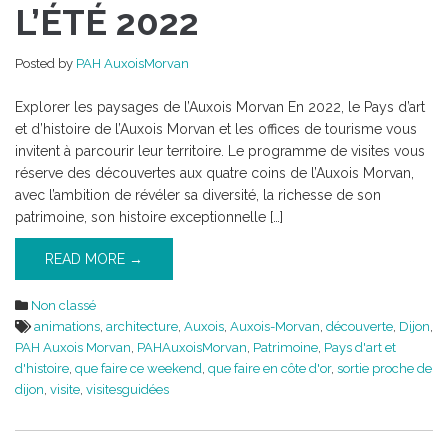
VOUS
L’ÉTÉ 2022
DE
L’ÉTÉ
Posted by
PAH AuxoisMorvan
2022
Explorer les paysages de l’Auxois Morvan En 2022, le Pays d’art
et d’histoire de l’Auxois Morvan et les offices de tourisme vous
invitent à parcourir leur territoire. Le programme de visites vous
réserve des découvertes aux quatre coins de l’Auxois Morvan,
avec l’ambition de révéler sa diversité, la richesse de son
patrimoine, son histoire exceptionnelle […]
READ MORE →
Non classé
animations
,
architecture
,
Auxois
,
Auxois-Morvan
,
découverte
,
Dijon
,
PAH Auxois Morvan
,
PAHAuxoisMorvan
,
Patrimoine
,
Pays d'art et
d'histoire
,
que faire ce weekend
,
que faire en côte d'or
,
sortie proche de
dijon
,
visite
,
visitesguidées