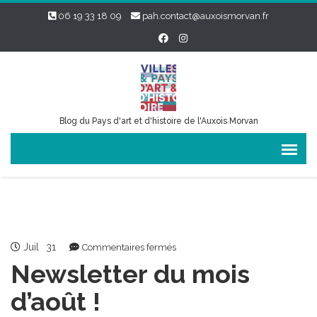
06 19 33 18 09
pah.contact@auxoismorvan.fr
Blog du Pays d'art et d'histoire de l'Auxois Morvan
Juil
31
sur
Commentaires fermés
Newsletter
Newsletter du mois
du
mois
d’août !
d’août