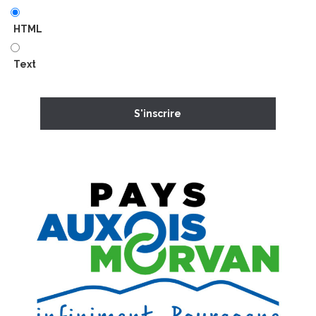
HTML
Text