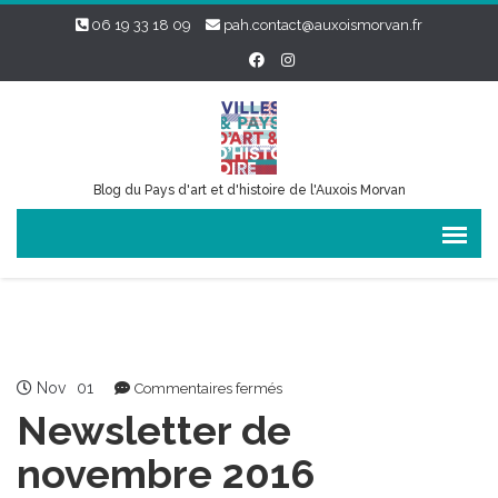
06 19 33 18 09
pah.contact@auxoismorvan.fr
Blog du Pays d'art et d'histoire de l'Auxois Morvan
Nov
01
sur
Commentaires fermés
Newsletter
Newsletter de
de
novembre
novembre 2016
2016