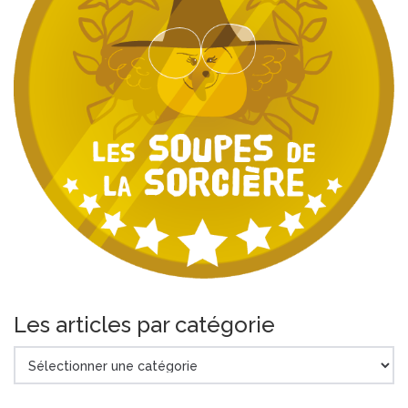
Les articles par catégorie
Les
articles
par