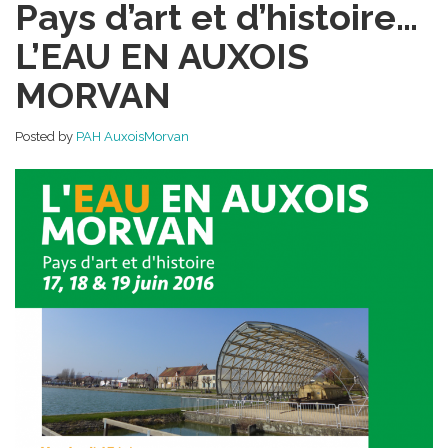
Pays d’art et d’histoire…
de
Pays
L’EAU EN AUXOIS
du
Pays
MORVAN
d’art
et
d’histoire…
Posted by
PAH AuxoisMorvan
L’EAU
EN
AUXOIS
MORVAN