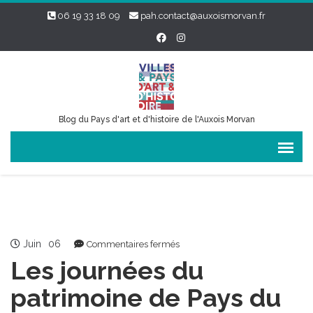
06 19 33 18 09
pah.contact@auxoismorvan.fr
Blog du Pays d'art et d'histoire de l'Auxois Morvan
Juin
06
sur
Commentaires fermés
Les
Les journées du
journées
du
patrimoine de Pays du
patrimoine