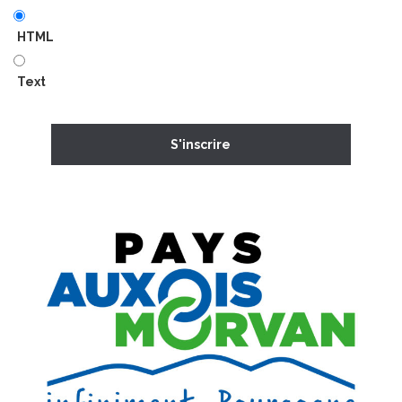
HTML
Text