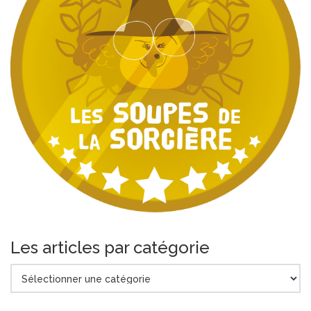
Les articles par catégorie
Les
articles
par