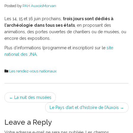
Posted by
PAH AuxoisMorvan
Les 14, 15 et 16 juin prochains,
trois jours sont dédiés à
l’archéologie
dans tous ses états
, en proposant des
animations, des portes ouvertes de chantiers ou de musées, ou
encore des expositions.
Plus d’informations (programme et inscription)
sur le
site
national des JNA
.
Les rendez-vous nationaux
Post
←
La nuit des musées
navigation
Le Pays d’art et d’histoire de l’Auxois
→
Leave a Reply
Votre adresse e-mail ne sera pas publiée.
Les champs