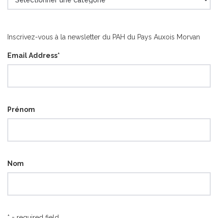
articles
par
catégorie
Inscrivez-vous à la newsletter du PAH du Pays Auxois Morvan
Email Address
*
Prénom
Nom
* = required field