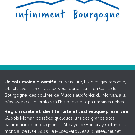
Un patrimoine diversifié
, entre nature, histoire, gastronomie,
arts et savoir-faire… Laissez-vous porter, au fil du Canal de
Bourgogne, des collines de l’Auxois aux forêts du Morvan, à la
découverte d’un territoire à l’histoire et aux patrimoines riches.
Région rurale à l’identité forte et l’esthétique préservée
,
l’Auxois Morvan possède quelques-uns des grands sites
patrimoniaux bourguignons : l’Abbaye de Fontenay (patrimoine
mondial de l’UNESCO), le MuséoParc Alésia, Châteauneuf et