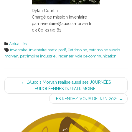
Dylan Courtin,
Chargé de mission inventaire
pah.inventaire@auxoismorvan.fr
03 80 33 90 81
Actualités
Inventaire
,
Inventaire participatif
,
Patrimoine
,
patrimoine auxois
morvan
,
patrimoine industriel
,
recenser
,
voie de communication
Post
←
L’Auxois Morvan réalise aussi ses JOURNÉES
EUROPÉENNES DU PATRIMOINE !
navigation
LES RENDEZ-VOUS DE JUIN 2021
→