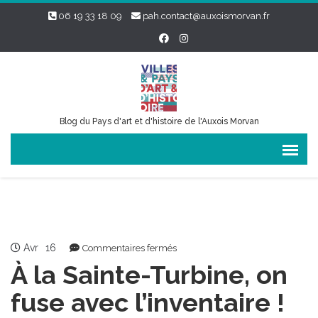
06 19 33 18 09
pah.contact@auxoismorvan.fr
Blog du Pays d'art et d'histoire de l'Auxois Morvan
Avr
16
sur
Commentaires fermés
À
À la Sainte-Turbine, on
la
Sainte-
fuse avec l’inventaire !
Turbine,