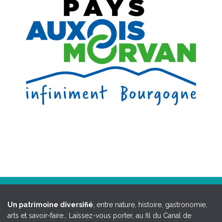
Un patrimoine diversifié
, entre nature, histoire, gastronomie,
arts et savoir-faire… Laissez-vous porter, au fil du Canal de