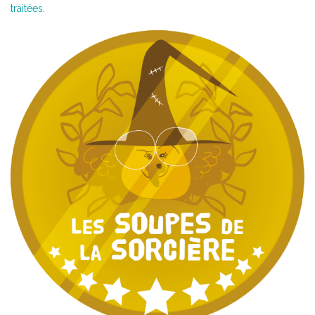
traitées
.